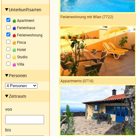
Unterkunftsarten
Ferienwohnung mit Wlan (7722)
Apartment
Ferienhaus
Ferienwohnung
Finca
Hotel
Studio
Villa
Personen
Appartments (0716)
Zeitraum
von
bis