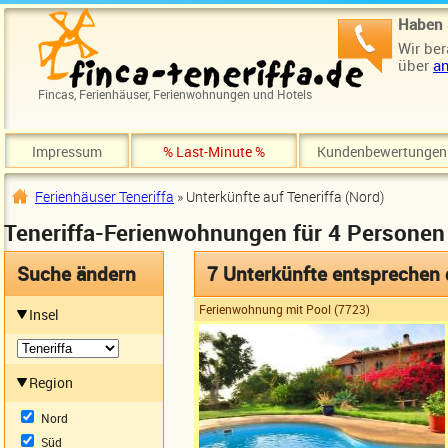
Direkt zum Inhalt
Haben 
Wir ber
über
an
Fincas, Ferienhäuser, Ferienwohnungen und Hotels
Impressum
% Last-Minute %
Kundenbewertungen
Ferienhäuser Teneriffa
» Unterkünfte auf Teneriffa (Nord)
Sie sind hier
Teneriffa-Ferienwohnungen für 4 Personen
Suche ändern
7 Unterkünfte entsprechen
Ferienwohnung mit Pool (7723)
Insel
Region
Nord
Süd