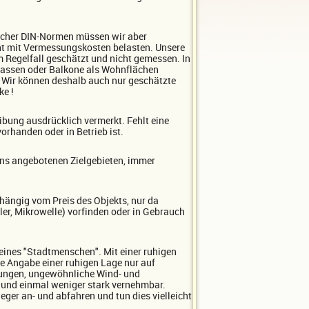
licher DIN-Normen müssen wir aber
cht mit Vermessungskosten belasten. Unsere
Regelfall geschätzt und nicht gemessen. In
rrassen oder Balkone als Wohnflächen
. Wir können deshalb auch nur geschätzte
ke !
ibung ausdrücklich vermerkt. Fehlt eine
orhanden oder in Betrieb ist.
uns angebotenen Zielgebieten, immer
hängig vom Preis des Objekts, nur da
er, Mikrowelle) vorfinden oder in Gebrauch
eines "Stadtmenschen". Mit einer ruhigen
ie Angabe einer ruhigen Lage nur auf
tungen, ungewöhnliche Wind- und
r und einmal weniger stark vernehmbar.
ger an- und abfahren und tun dies vielleicht