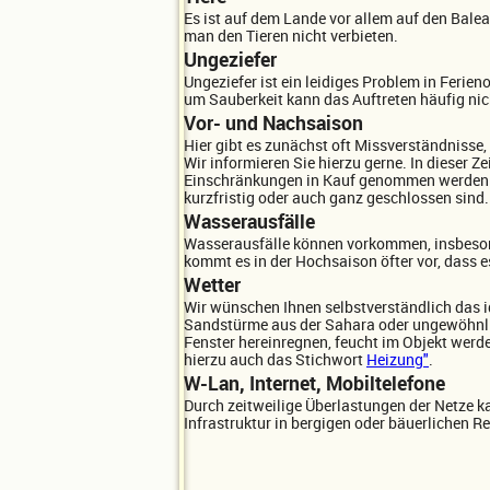
Es ist auf dem Lande vor allem auf den Bal
man den Tieren nicht verbieten.
Ungeziefer
Ungeziefer ist ein leidiges Problem in Ferie
um Sauberkeit kann das Auftreten häufig nich
Vor- und Nachsaison
Hier gibt es zunächst oft Missverständnisse,
Wir informieren Sie hierzu gerne. In dieser 
Einschränkungen in Kauf genommen werden. S
kurzfristig oder auch ganz geschlossen sind. 
Wasserausfälle
Wasserausfälle können vorkommen, insbesond
kommt es in der Hochsaison öfter vor, dass 
Wetter
Wir wünschen Ihnen selbstverständlich das i
Sandstürme aus der Sahara oder ungewöhnlic
Fenster hereinregnen, feucht im Objekt werde
hierzu auch das Stichwort
Heizung"
.
W-Lan, Internet, Mobiltelefone
Durch zeitweilige Überlastungen der Netze k
Infrastruktur in bergigen oder bäuerlichen 