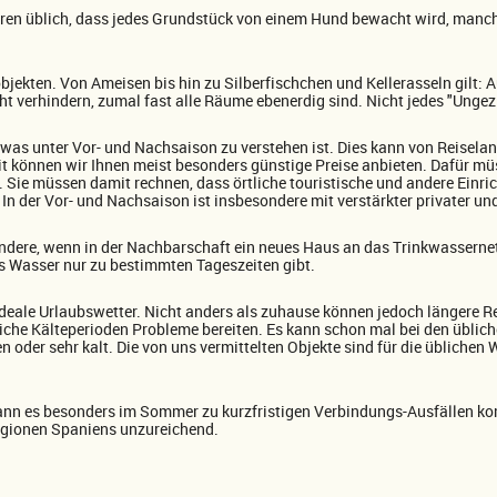
earen üblich, dass jedes Grundstück von einem Hund bewacht wird, man
nobjekten. Von Ameisen bis hin zu Silberfischchen und Kellerasseln gilt
t verhindern, zumal fast alle Räume ebenerdig sind. Nicht jedes "Ungezie
 was unter Vor- und Nachsaison zu verstehen ist. Dies kann von Reiseland
Zeit können wir Ihnen meist besonders günstige Preise anbieten. Dafür m
ie müssen damit rechnen, dass örtliche touristische und andere Einri
In der Vor- und Nachsaison ist insbesondere mit verstärkter privater und
ere, wenn in der Nachbarschaft ein neues Haus an das Trinkwassernetz
es Wasser nur zu bestimmten Tageszeiten gibt.
deale Urlaubswetter. Nicht anders als zuhause können jedoch längere Re
he Kälteperioden Probleme bereiten. Es kann schon mal bei den üblich
n oder sehr kalt. Die von uns vermittelten Objekte sind für die üblichen
ann es besonders im Sommer zu kurzfristigen Verbindungs-Ausfällen ko
Regionen Spaniens unzureichend.