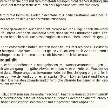
. Verbinden Sie bitte mit Schimmelantragungen nicht die Vorstellung ei
er leider trotz bestem Bemühen der Eigentümer oft unvermeidlich.
rt (direkt beim Haus oder in der Nähe, z.B. beim Kaufmann, an einer Tank
dann sofort an den Absender zurückzusenden
emand garantieren, auch wir nicht. Schlösser und Riegel "nach DIN-Nor
fall nicht vorfinden. Das heißt nicht, dass Sie mit Einbrüchen oder Die
herheit bedacht sein. Die diesbezüglichen ortsüblichen Standards genü
des Land entschieden haben, werden Ihnen kaum Unterschiede zu Deutschla
r bis spät in die Nacht. Spanier gehen z. B. oft erst nach 22.oo Uhr zu
hngebieten/ -Häusern dauern oft bis weit nach Mitternacht.
rqualität
meer hat manchmal z. T. nachgelassen. Mit Wasserverunreinigungen dur
ach wie vor gang und gäbe, Abwässer in das Meer einzuleiten. Was die 
and durch Eignerangaben bekommen oder bei Besichtigung angetroffen 
gespült werden und durch einen starken Sturm können Unrat und Tang 
den. Die meisten Strände sind öffentliche Strände, bei denen in der Reg
besucht werden.
ich, damit müssen Sie einfach rechnen. Fast alle Häuser, die wir vermitt
elektrischen Installationen sehen für einen Fachmann abenteuerlich au
, haben eine eigene Solaranlage mit eingeschränkter Kapazität.