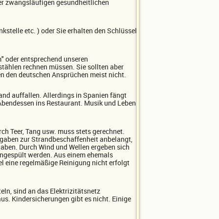
ner zwangsläufigen gesundheitlichen
stelle etc. ) oder Sie erhalten den Schlüssel
m" oder entsprechend unseren
bstählen rechnen müssen. Sie sollten aber
gen den deutschen Ansprüchen meist nicht.
nd auffallen. Allerdings in Spanien fängt
m Abendessen ins Restaurant. Musik und Leben
ch Teer, Tang usw. muss stets gerechnet.
Angaben zur Strandbeschaffenheit anbelangt,
haben. Durch Wind und Wellen ergeben sich
angespült werden. Aus einem ehemals
el eine regelmäßige Reinigung nicht erfolgt
eln, sind an das Elektrizitätsnetz
s. Kindersicherungen gibt es nicht. Einige