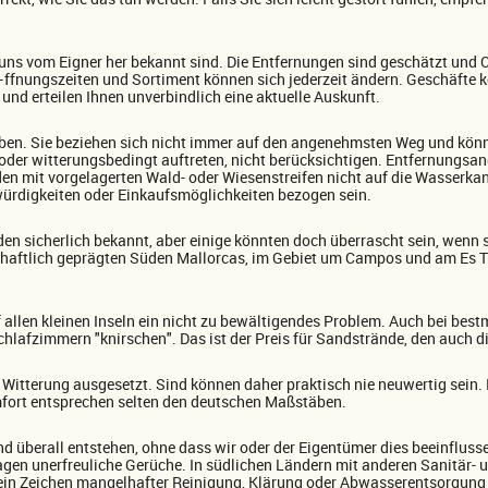
 uns vom Eigner her bekannt sind. Die Entfernungen sind geschätzt und 
–ffnungszeiten und Sortiment können sich jederzeit ändern. Geschäfte 
 und erteilen Ihnen unverbindlich eine aktuelle Auskunft.
en. Sie beziehen sich nicht immer auf den angenehmsten Weg und kön
g oder witterungsbedingt auftreten, nicht berücksichtigen. Entfernungs
en mit vorgelagerten Wald- oder Wiesenstreifen nicht auf die Wasserk
swürdigkeiten oder Einkaufsmöglichkeiten bezogen sein.
nden sicherlich bekannt, aber einige könnten doch überrascht sein, wenn 
haftlich geprägten Süden Mallorcas, im Gebiet um Campos und am Es Tren
 allen kleinen Inseln ein nicht zu bewältigendes Problem. Auch bei bes
lafzimmern "knirschen". Das ist der Preis für Sandstrände, den auch d
Witterung ausgesetzt. Sind können daher praktisch nie neuwertig sein.
fort entsprechen selten den deutschen Maßstäben.
 überall entstehen, ohne dass wir oder der Eigentümer dies beeinfluss
agen unerfreuliche Gerüche. In südlichen Ländern mit anderen Sanitä
 kein Zeichen mangelhafter Reinigung, Klärung oder Abwasserentsorgung