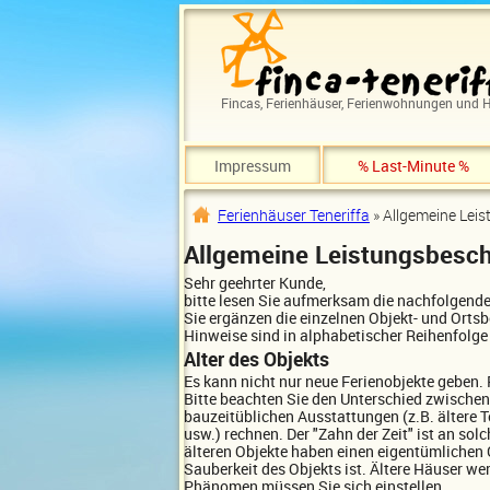
Direkt zum Inhalt
Fincas, Ferienhäuser, Ferienwohnungen und H
Impressum
% Last-Minute %
Ferienhäuser Teneriffa
» Allgemeine Leis
Sie sind hier
Allgemeine Leistungsbesc
Sehr geehrter Kunde,
bitte lesen Sie aufmerksam die nachfolgend
Sie ergänzen die einzelnen Objekt- und Orts
Hinweise sind in alphabetischer Reihenfolge 
Alter des Objekts
Es kann nicht nur neue Ferienobjekte geben.
Bitte beachten Sie den Unterschied zwischen 
bauzeitüblichen Ausstattungen (z.B. ältere 
usw.) rechnen. Der "Zahn der Zeit" ist an s
älteren Objekte haben einen eigentümlichen 
Sauberkeit des Objekts ist. Ältere Häuser we
Phänomen müssen Sie sich einstellen.