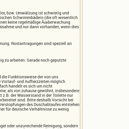
hlor, bzw. Umwälzung ist schwierig und
eimischen Schwimmbädern (die oft wesentlich
r können keine regelmäßige Ãœberwachung
 Ausnahme und nur dann vorhanden, wenn dies
inung. Rostantragungen sind speziell an
tig zu arbeiten. Gerade noch geputzte
nd die Funktionsweise der von uns
 Vorlauf- und Aufheizzeiten möglich.
ach handelt es sich um nicht
me, als von zuhause gewöhnt, insbesondere
 z.B. der Wasserstand in der Toilette nur
bereitet sind. Bitte deshalb Vorsicht bei
 Verstopfungen des Duschablaufes entstehen
mer für deutsche Verhältnisse zu wenig
gel oder unzureichende Reinigung, sondern