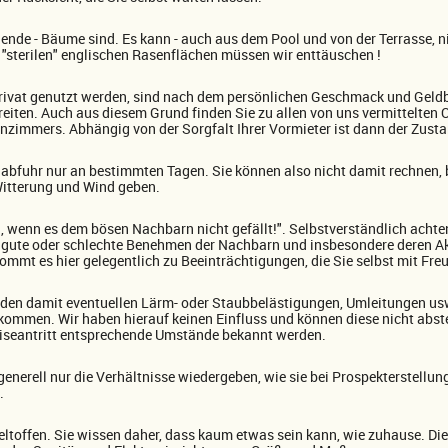
ende - Bäume sind. Es kann - auch aus dem Pool und von der Terrasse, n
 "sterilen" englischen Rasenflächen müssen wir enttäuschen !
rivat genutzt werden, sind nach dem persönlichen Geschmack und Geldbe
reiten. Auch aus diesem Grund finden Sie zu allen von uns vermittelten 
zimmers. Abhängig von der Sorgfalt Ihrer Vormieter ist dann der Zusta
abfuhr nur an bestimmten Tagen. Sie können also nicht damit rechnen, b
Witterung und Wind geben.
, wenn es dem bösen Nachbarn nicht gefällt!". Selbstverständlich achte
gute oder schlechte Benehmen der Nachbarn und insbesondere deren Akti
kommt es hier gelegentlich zu Beeinträchtigungen, die Sie selbst mit Fr
nd den damit eventuellen Lärm- oder Staubbelästigungen, Umleitungen usw
ommen. Wir haben hierauf keinen Einfluss und können diese nicht abstel
Reiseantritt entsprechende Umstände bekannt werden.
generell nur die Verhältnisse wiedergeben, wie sie bei Prospekterstell
.
eltoffen. Sie wissen daher, dass kaum etwas sein kann, wie zuhause. Dies