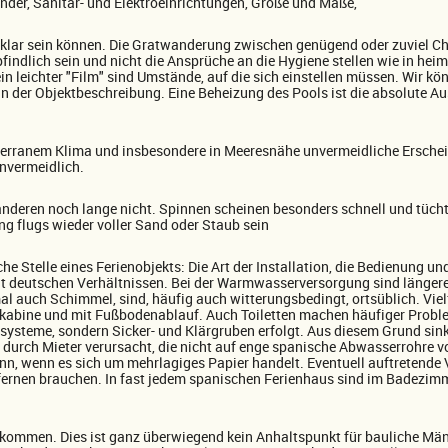
änder, Sanitär- und Elektroeinrichtungen, Größe und Maße,
r klar sein können. Die Gratwanderung zwischen genügend oder zuviel C
pfindlich sein und nicht die Ansprüche an die Hygiene stellen wie in h
 ein leichter "Film" sind Umstände, auf die sich einstellen müssen. Wi
s in der Objektbeschreibung. Eine Beheizung des Pools ist die absolute
diterranem Klima und insbesondere in Meeresnähe unvermeidliche Ersche
nvermeidlich.
en anderen noch lange nicht. Spinnen scheinen besonders schnell und tüch
g flugs wieder voller Sand oder Staub sein
che Stelle eines Ferienobjekts: Die Art der Installation, die Bedienung u
ht deutschen Verhältnissen. Bei der Warmwasserversorgung sind längere
auch Schimmel, sind, häufig auch witterungsbedingt, ortsüblich. Vielf
abine und mit Fußbodenablauf. Auch Toiletten machen häufiger Proble
ysteme, sondern Sicker- und Klärgruben erfolgt. Aus diesem Grund sinkt
urch Mieter verursacht, die nicht auf enge spanische Abwasserrohre vor
n, wenn es sich um mehrlagiges Papier handelt. Eventuell auftretende
ntfernen brauchen. In fast jedem spanischen Ferienhaus sind im Badezim
kommen. Dies ist ganz überwiegend kein Anhaltspunkt für bauliche Män