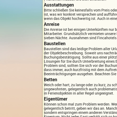
Ausstattungen
Bitte schließen Sie keinesfalls vom Preis od
ist, was wir konkret versprechen und auffüh
wenn das Objekt hochwertig ist. Auch in ein
Anreise
Die Anreise ist bei einigen Unterkünften nur
Mitarbeiter. Grundsätzlich vermieten unsere
sieben Nächte. Ausnahmen sind Fincahotels 
Baustellen
Baustellen sind das leidige Problem aller Ur
der Objektbeschreibung. Soweit uns nachträg
Buchungsbestätigung. Sollte aus einer plötz
Lösungen für Sie durch Unterbreitung eines E
Problem sind, sollten Sie sich vor der Buchun
dass immer, auch kurzfristig mit dem Auftre
Beeinträchtigungen ausgehen. Beachten Sie b
Betten
Weich oder hart, zu lange oder zu kurz, zu s
ungewohnten, gelegentlich auch problematisc
in Ferienobjekten in aller Regel ungeeignet.
Eigentümer
Können schon mal zum Problem werden. Wenn
gelegentlich betritt, geben wir das an. Man
sondern entspringen einem anderen Verständ
Eigentum: Nicht jeder Gast verhält sich so ko