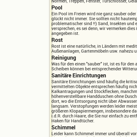
Normen, Treppen, Fenster, Türschlösser, Gel
Pool
Ein Pool im Freien wird nie ganz sauber ode
glückt nicht immer. Sie sollten nicht hautem
problematischer sind !!) Sand, Insekten und
versprechen, es sei denn, wir vermerken die
angegeben ist.
Rost
Rost ist eine natürliche, in Ländern mit me
Außenanlagen, Gartenmöbeln usw. nahezu u
Reinigung
Was für den einen "sauber" ist, ist es für d
Scheiben können bei entsprechender Witterun
Sanitäre Einrichtungen
Sanitäre Einrichtungen sind häufig die kritis
vermittelten Objekte entsprechen häufig nic
Kalkantragungen und Stockflecken, manchmal 
höhenverstellbare Handduschen ohne Duschk
dort, wo die Entsorgung nicht über Abwassers
langsam. Verstopfungen werden leider meist d
größeren Klopapiermengen, insbesondere dan
i.d.R. durch Haare, die Sie nur einfach zu e
Haken für Handtücher.
Schimmel
Leider kann Schimmel immer und überall vor