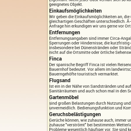
geeignetes Objekt.
Einkaufsmöglichkeiten
Wir geben die Einkaufsmöglichkeiten an, die
gleichartigen Geschäften unterschiedlich. Ã
Anfrage hin erkundigen wir uns gerne vor Ort
Entfernungen
Entfernungsangaben sind immer Circa-Angab
Sperrungen oder Hindernisse, die kurzfristi
insbesondere bei Dünenstränden oder Stränd
nicht auf die Ortsmitte oder örtliche Sehen
Finca
Der spanische Begriff Finca ist vielen Reise
Bauernhof bedeutet. Vor allem im landwirtsc
Bauerngehöfte touristisch vermarktet.
Flugsand
Ist ein in der Nähe von Sandstränden und auf
Sanitärräumen und auch schon mal in den Sch
Gartenmöbel
sind großen Belastungen durch Nutzung und 
unvermeidlich. Bedienungsfunktion und Kom
Geruchsbelästigungen
Gerüche können, wie zuhause auch, immer und
zuhause "verströmt" bei bestimmten Wetterl
Probleme wesentlich häufiger vor. Sie sind