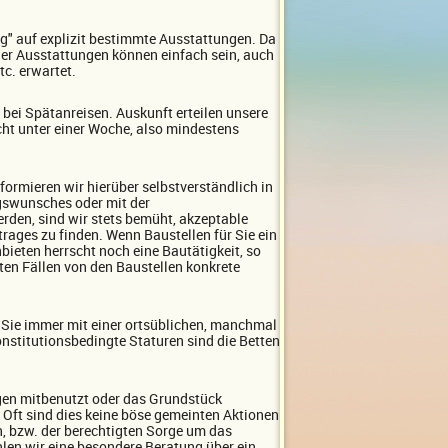
ig" auf explizit bestimmte Ausstattungen. Da
der Ausstattungen können einfach sein, auch
c. erwartet.
e bei Spätanreisen. Auskunft erteilen unsere
ht unter einer Woche, also mindestens
formieren wir hierüber selbstverständlich in
ngswunsches oder mit der
rden, sind wir stets bemüht, akzeptable
rages zu finden. Wenn Baustellen für Sie ein
nbieten herrscht noch eine Bautätigkeit, so
ten Fällen von den Baustellen konkrete
en Sie immer mit einer ortsüblichen, manchmal
nstitutionsbedingte Staturen sind die Betten
en mitbenutzt oder das Grundstück
 Oft sind dies keine böse gemeinten Aktionen
, bzw. der berechtigten Sorge um das
ehlen wir eine besondere Beratung über ein