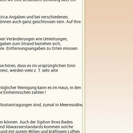
Circa-Angaben und bei verschiedenen,
können auch ganz geschlossen sein. Auf Ihre
nen Veränderungen wie Umleitungen,
angaben zum Strand beziehen sich,
ante. Entfernungsangaben zu Orten müssen
sie hören, dass es im ursprünglichen Sinn
c, werden viele z. T. sehr alte
tmöglicher Reinigung kann es im Haus, in den
ie Einheimischen zahlen !
 Rostantragungen sind, zumal in Meeresnähe,
en können. Auch der Siphon Ihres Bades
r- und Abwasserstandards kommen solche
 und mit gutem Willen und kräftigem Lüften