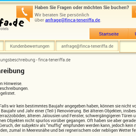
Haben Sie Fragen oder möchten Sie buchen?
Wir beraten Sie persönlich
über
anfrage@finca-teneriffa.de
.
otels
Startseite
Kundenbewertungen
anfrage@finca-teneriffa.de
tungsbeschreibung - finca-teneriffa.de
hreibung
en Hinweise.
beschreibungen.
gelistet.
 Falls wir kein bestimmtes Baujahr angegeben haben, können sie nicht v
Baujahr und Jahr einer (Teil-) Renovierung. Bei älteren Objekten, insbes
Terrazzoböden, älteren Jalousien und Fenster, schwergängigeren Türen 
olchen Objekten nicht spurlos vorüber gegangen. Oft haben sie aber ger
Geruch, der subjektiv als "muffig" empfunden werden kann, jedoch kein 
rden, zumal in Meeresnähe und bei regnerischem oder nebligen Wetter fe