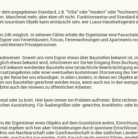
er dem angegebenen Standard, z.B. "Villa" oder "modern" oder "hochwert
ren. Manchmal mehr, aber eben oft nicht. Funktionsweise und Standard 
em luxuriösen Objekt kann enttäuscht sein, wer Luxus-Haushaltsgeräte et
 bis 24h möglich. In seltenen Fällen erhebt der Eigentümer eine Pauschal
 Eigner von Ferienhäusern, Fincas, Ferienwohnungen und Apartments nic
und kleinere Privatpensionen.
laubsreisen. Soweit uns vom Eigner etwas über Baustellen bekannt ist, in
lich etwas bekannt wird, informieren wir Sie bei Eingang Ihres Buchu
lich bekannt werdenden Baustelle eine tatsächliche Beeinträchtigung we
rsatzangebotes oder einer eventuellen kostenlosen Stornierung des Vert
g der Reise bei uns erkundigen. In allen Ländern, in denen wir Objekte a
ten von Baustellen gerechnet werden muss, wenn auch nur in den wenigs
itte auch den Hinweis zu öffentlichen Arbeiten.
chmal oder zu breit. Hier kann immer ein Problem auftreten. Bitte rechn
hen Ausstattung. Für Ãœbergrößen oder -gewichte, krankheits- oder ko
 der Eigentümer eines Objekts auf dem Grundstück wohnt, Einrichtung
chmal ergeben sich hier aber Veränderungen durch spontane Entschlüsse.
nis von Nachbarschaft oder Gastfreundschaft in den südlichen Ländern
rrekt, wie Sie das tun werden. Falls Sie sich leicht gestört fühlen, empf