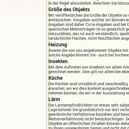
in der Regel abzustellen. Beachten Sie hierz
Größe des Objekts
Wir veröffentlichen die Größe der Objekte 
enttäuschen: Vorgaben solcher Art können wi
Angaben sind daher Circa-Angaben und bei G
spanischen Mietverträgen ist es gesetzlich
mitzuzählen, das ist auch verständlich, spi
tatsächliche Flächen, nicht Nutzflächen ang
Heizung
Soweit die von uns angebotenen Objekte mit e
solche Angabe können Sie - auch bei hochwert
Insekten
Mit dem Auftreten von Insekten vor allem Am
gerechnet werden. Dies gilt vor allem bei eb
Küche
Die Küchen sind ortsüblich und zweckmäßig 
erwarten, wo wir dies konkret ausgeschriebe
nehmen können, die wir in der Ausstattung n
Lärm
Die Lärmempfindlichkeit ist etwas sehr subj
Lage können Sie grundsätzlich nur dort rech
gewöhnliche Verhältnisse beziehen und beso
Wetterverhältnisse) nicht berücksichtigen. 
Objekte an öffentlichen Straßen können daher
zu Ihnen ungewohnten Seiten und nicht mit de