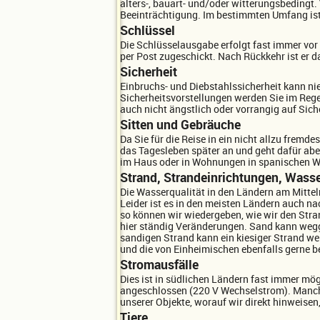
alters-, bauart- und/oder witterungsbedingt
Beeinträchtigung. Im bestimmten Umfang ist 
Schlüssel
Die Schlüsselausgabe erfolgt fast immer vor O
per Post zugeschickt. Nach Rückkehr ist er 
Sicherheit
Einbruchs- und Diebstahlssicherheit kann ni
Sicherheitsvorstellungen werden Sie im Regel
auch nicht ängstlich oder vorrangig auf Sic
Sitten und Gebräuche
Da Sie für die Reise in ein nicht allzu frem
das Tagesleben später an und geht dafür abe
im Haus oder in Wohnungen in spanischen Wo
Strand, Strandeinrichtungen, Wasse
Die Wasserqualität in den Ländern am Mittel
Leider ist es in den meisten Ländern auch n
so können wir wiedergeben, wie wir den Str
hier ständig Veränderungen. Sand kann weg
sandigen Strand kann ein kiesiger Strand wer
und die von Einheimischen ebenfalls gerne 
Stromausfälle
Dies ist in südlichen Ländern fast immer mögl
angeschlossen (220 V Wechselstrom). Manche 
unserer Objekte, worauf wir direkt hinweisen
Tiere