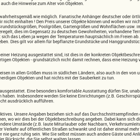
u auch die Hinweise zum Alter von Objekten.
so wahrheitsgemäß wie möglich. Fanatische Anhänger deutscher oder ört
r nicht einhalten ! Den Preis unserer Objekte können und wollen wir ni
rundstücksgrößen, Poolgrößen, Gartengrößen und Wohnflächen usw. im 
 geregelt, dies im Gegensatz zu deutschen Gewohnheiten, vorhandene Te
elt sich das Leben ja wegen der Temperaturen hauptsächlich im Freien ab
eben. Dies gilt vor allem für bepflanzte Grundstücke und Hanggrundstüc
iner Heizung ausgestattet sind, ist dies in der konkreten Objektbeschre
igen Objekten - grundsätzlich nicht damit rechnen, dass eine Heizung v
eisen in allen Größen muss in südlichen Ländern, also auch in den von 
enerdigen Objekten und hat nichts mit der Sauberkeit zu tun.
ausgestattet. Eine besonders komfortable Ausstattung dürfen Sie, unab
n haben. Insbesondere werden Sie keine Einrichtungen (z.B. Geschirrspül
icht ausdrücklich aufführen.
ektives. Unsere Angaben beziehen sich auf das Durchschnittsempfinden 
nen, wo wir dies bei der Objektbeschreibung angeben. Dabei kann sich d
ndere Umstände (z.B. laute Miturlauber oder Nachbarn, Verkehrsumlei
Der Verkehr auf öffentlichen Straßen schwankt und ist daher einmal meh
 nie ganz ruhig sein. Wie Sie selbst müssen auch andere Gäste und Anlie
r Rücksicht, die Sie selbst walten lassen.